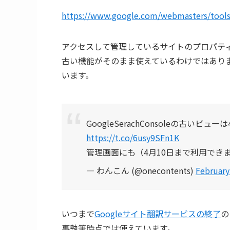
https://www.google.com/webmasters/tools
アクセスして管理しているサイトのプロパテ
古い機能がそのまま使えているわけではありま
います。
GoogleSerachConsoleの古いビ
https://t.co/6usy9SFn1K
管理画面にも（4月10日まで利用でき
— わんこん (@onecontents)
February
いつまで
Googleサイト翻訳サービスの終了
の
事執筆時点では使えています。